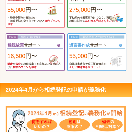
55,000
円〜
275,000
円〜
・登記申請だけ頼みたい
不動産の名義変更だけでなく、預貯金
などの
・相続登記を全て任せたいなど
複数プランを
相続に関する
あらゆる手続きを丸ごと代行！
用意！
相続した借金の放棄
遺言を利用した生前対策をしたい
相続放棄
サポート
遺言書作成
サポート
16,500
円〜
55,000
円〜
財産
や
借金
の相続放棄！お客様の
ご要望に応
自筆証書遺言や公正証書遺言の
じた
複数のプランを用意
！
正しい書き方をサポート！
2024年4月から相続登記の申請が義務化