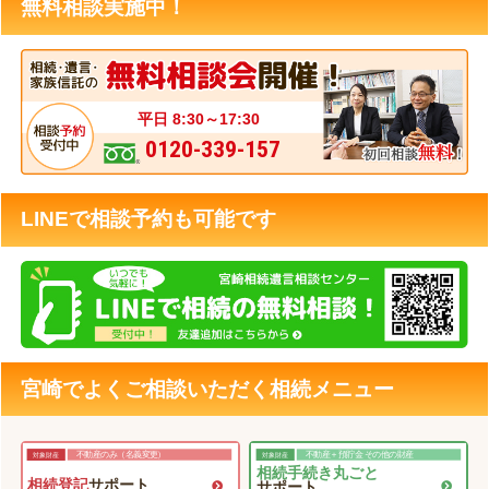
無料相談実施中！
平日 8:30～17:30
0120-339-157
LINEで相談予約も可能です
宮崎でよくご相談いただく相続メニュー
不動産のみ（名義変更）
不動産＋預貯金 その他の財産
相続手続き丸ごと
相続登記
サポート
サポート