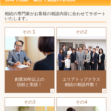
相続の専門家がお客様の相談内容に合わせてサポート
いたします。
１
2
その
その
創業30年以上の
エリアトップクラス
信頼と実績！
相続の相談件数！
3
4
その
その