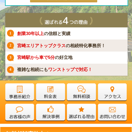
創業30年以上
の信頼と実績
宮崎エリアトップクラス
の
相続特化事務所！
宮崎駅から車で5分
の好立地
複雑な相続にも
ワンストップで対応！