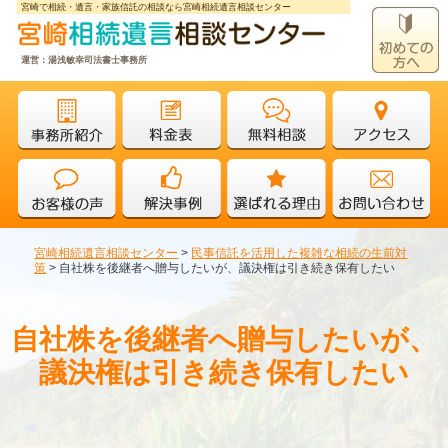
宮崎で相続・遺言・家族信託の相談なら宮崎相続遺言相談センター
運営：湯浅敏幸司法書士事務所
宮崎相続遺言相談センター
>
民事信託を活用した複雑な相続の生前対
策
>
自社株を後継者へ贈与したいが、議決権は引き続き保有したい
自社株を後継者へ贈与したいが、
議決権は引き続き保有したい