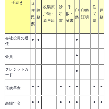
手続き
除
改製原
診
手
住
住
除
印
印鑑
戸
戸籍・
断
帳・
民
民
籍
鑑
証明
籍
原戸籍
書
証書
票
票
会社役員の退
●
●
●
任
●
会員
クレジットカ
●
ード
●
●
●
●
●
●
●
遺族年金
●
●
●
●
●
●
●
寡婦年金