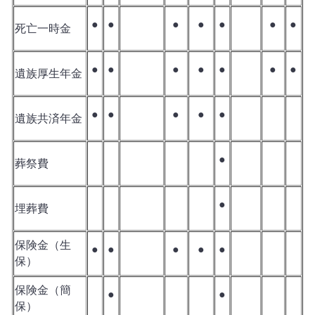
●
●
●
●
●
●
●
死亡一時金
●
●
●
●
●
●
●
遺族厚生年金
●
●
●
●
●
遺族共済年金
●
葬祭費
●
埋葬費
保険金（生
●
●
●
●
●
保）
保険金（簡
●
●
保）