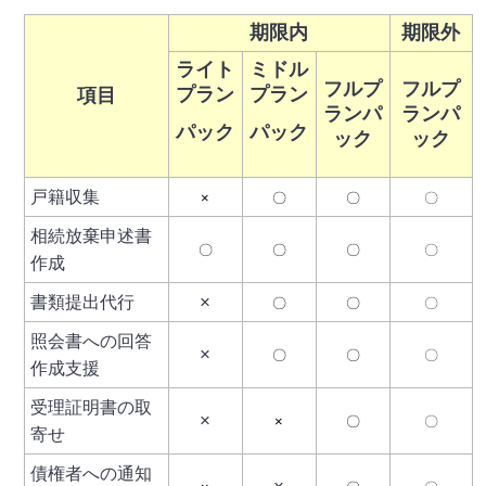
期限内
期限外
ライト
ミドル
フルプ
フルプ
プラン
プラン
項目
ランパ
ランパ
パック
パック
ック
ック
戸籍収集
×
〇
〇
〇
相続放棄申述書
〇
〇
〇
〇
作成
×
書類提出代行
〇
〇
〇
照会書への回答
×
〇
〇
〇
作成支援
受理証明書の取
×
×
〇
〇
寄せ
債権者への通知