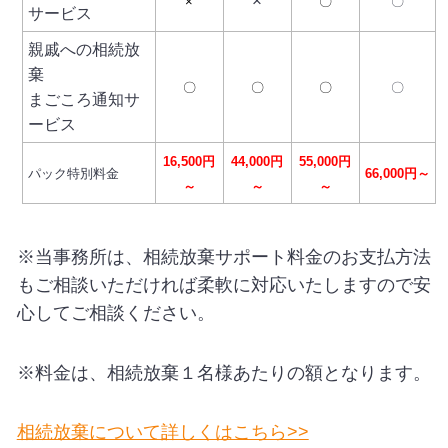
×
×
〇
〇
サービス
親戚への相続放
棄
〇
〇
〇
〇
まごころ通知サ
ービス
16,500円
44,000
円
55,000
円
パック特別料金
66,000
円～
～
～
～
※当事務所は、相続放棄サポート料金のお支払方法
もご相談いただければ柔軟に対応いたしますので安
心してご相談ください。
※料金は、相続放棄１名様あたりの額となります。
相続放棄について詳しくはこちら>>