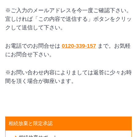
A
※ご入力のメールアドレスを今一度ご確認下さい。
l
宜しければ「この内容で送信する」ボタンをクリッ
t
クして送信して下さい。
e
r
n
お電話でのお問合せは
0120-339-157
まで。お気軽
a
にお問合せ下さい。
t
i
v
※お問い合わせ内容によりましては返答に少々お時
e:
間を頂く場合が御座います。
相続放棄と限定承認